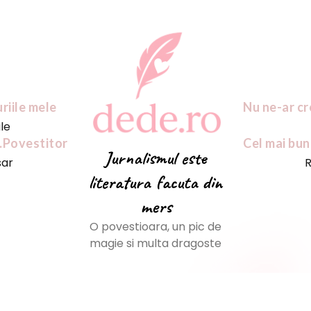
uriile mele
Nu ne-ar cr
ale
.Povestitor
Cel mai bun
Jurnalismul este
sar
R
literatura facuta din
mers
O povestioara, un pic de
magie si multa dragoste