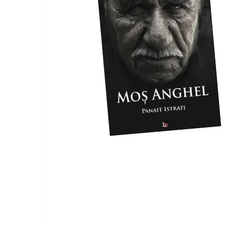
Fem
Cu talpile goale
Featured
sa
Raftul cu carti
im
Profa de franca