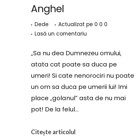
Anghel
Dede
Actualizat pe
0 0 0
la
Lasă un comentariu
Panait
Istrati
„Sa nu dea Dumnezeu omului,
–
atata cat poate sa duca pe
Mos
umeri! Si cate nenorociri nu poate
Cu talpile goale
Featured
Anghel
un om sa duca pe umerii lui! Imi
eia caracatita – sau cum
Featured
Presar
 iubesti cu trei inimi si sa
place „golanul” asta de nu mai
bratisezi tot, chiar si ce
Intre victime reale si l
pot! De la felul…
doare
carton
Citește articolul