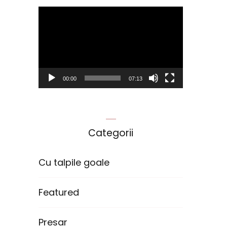
Player
video
00:00
07:13
Categorii
Cu talpile goale
Featured
Presar