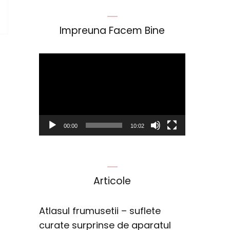
Impreuna Facem Bine
Player
video
00:00
10:02
Articole
Atlasul frumusetii – suflete
curate surprinse de aparatul