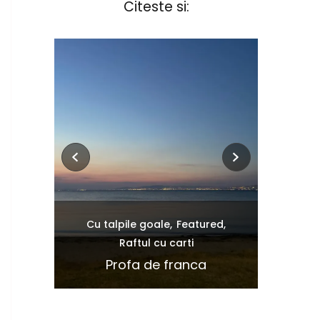
Citeste si:
Cu ta
Femeia 
Cu talpile goale
Featured
sa iubes
Raftul cu carti
ideri de
imbrati
Profa de franca