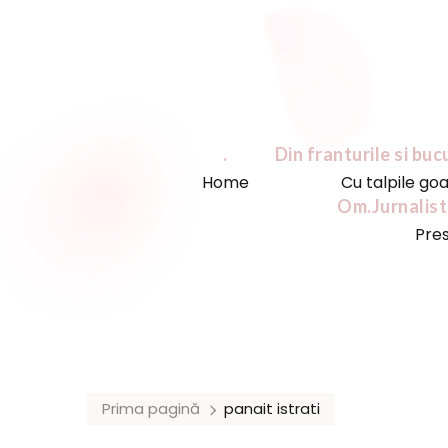
.
Din franturile si buc
Home
Cu talpile go
Om.Jurnalist
Pre
Prima pagină
panait istrati