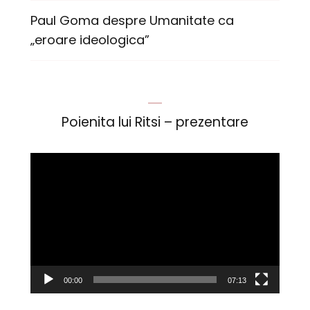
Paul Goma despre Umanitate ca
„eroare ideologica”
Poienita lui Ritsi – prezentare
Player
video
00:00
07:13