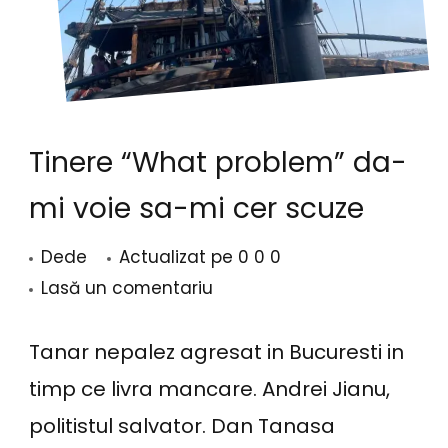
Tinere “What problem” da-
mi voie sa-mi cer scuze
Dede
Actualizat pe
0 0 0
la
Lasă un comentariu
Tinere
“What
Tanar nepalez agresat in Bucuresti in
problem”
timp ce livra mancare. Andrei Jianu,
da-
politistul salvator. Dan Tanasa
mi