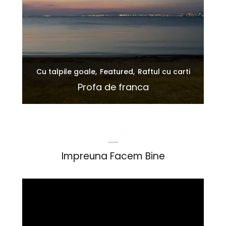
Cu talpile goale
Featured
Raftul cu carti
iu
ton
Profa de franca
Impreuna Facem Bine
Player
video