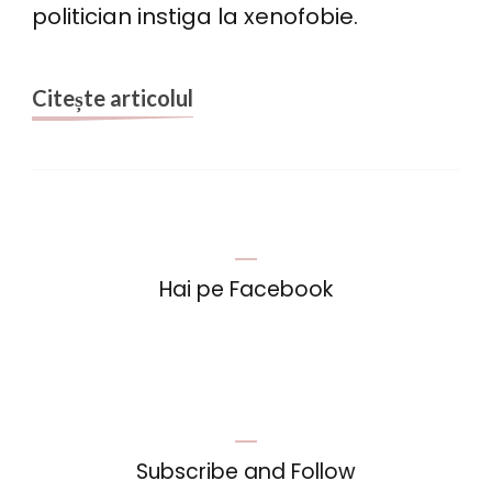
politician instiga la xenofobie.
voie
sa-
mi
Citește articolul
cer
scuze
Hai pe Facebook
Subscribe and Follow