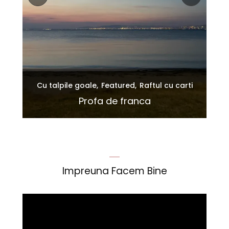
Cu talpile goale
Featured
Raftul cu carti
iu
ton
Profa de franca
Impreuna Facem Bine
Player
video