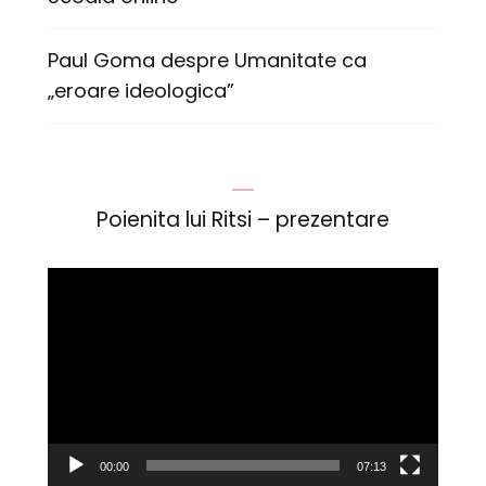
Paul Goma despre Umanitate ca
„eroare ideologica”
Poienita lui Ritsi – prezentare
Player
video
00:00
07:13