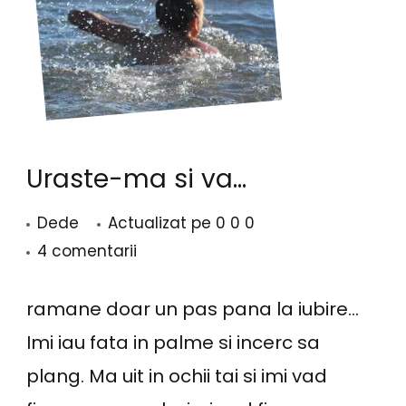
Uraste-ma si va…
Dede
Actualizat pe
0 0 0
la
4 comentarii
Uraste-
ma
ramane doar un pas pana la iubire…
si
Imi iau fata in palme si incerc sa
va…
plang. Ma uit in ochii tai si imi vad