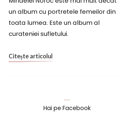
Mihaelei Noroc este mai mult decat
suflete
un album cu portretele femeilor din
curate
toata lumea. Este un album al
surprinse
curateniei sufletului.
de
aparatul
foto
Citește articolul
al
Mihaelei
Noroc
Hai pe Facebook