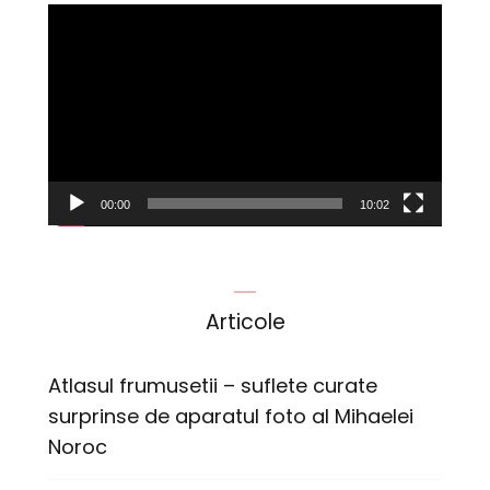
Player
video
00:00
10:02
Articole
Atlasul frumusetii – suflete curate
surprinse de aparatul foto al Mihaelei
Noroc