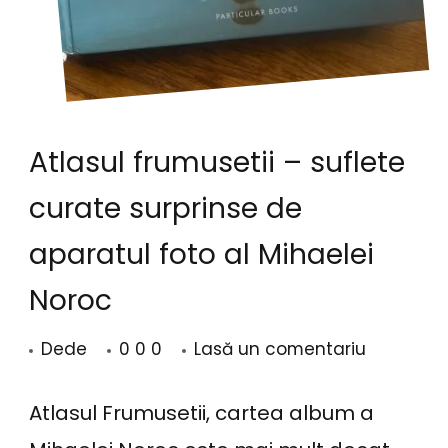
Atlasul frumusetii – suflete
curate surprinse de
aparatul foto al Mihaelei
Noroc
la
Dede
0 0 0
Lasă un comentariu
Atlasul
frumuseti
Atlasul Frumusetii, cartea album a
–