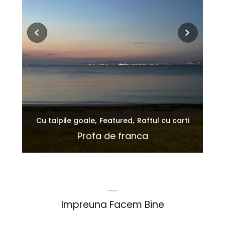
Cu talpile goale
Featured
Raftul cu carti
iu
ton
Profa de franca
Impreuna Facem Bine