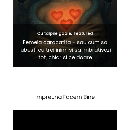
a
Featured
Presar
Cu
ezi
Intre victime reale si lideri de carton
Impreuna Facem Bine
Player
video