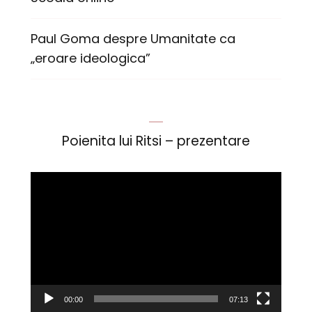
Paul Goma despre Umanitate ca
„eroare ideologica”
Poienita lui Ritsi – prezentare
Player
video
00:00
07:13