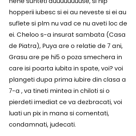
nene sunteti duuuuuuuuse, si hip
hopperii iubesc si ei au neveste si ei au
suflete si plm nu vad ce nu aveti loc de
ei. Cheloo s-a insurat sambata (Casa
de Piatra), Puya are o relatie de 7 ani,
Grasu are pe hi5 o poza smechera in
care isi poarta iubita in spate, voi? voi
plangeti dupa prima iubire din clasa a
7-a , va tineti mintea in chiloti si o
pierdeti imediat ce va dezbracati, voi
luati un pix in mana si comentati,
condamnati, judecati.