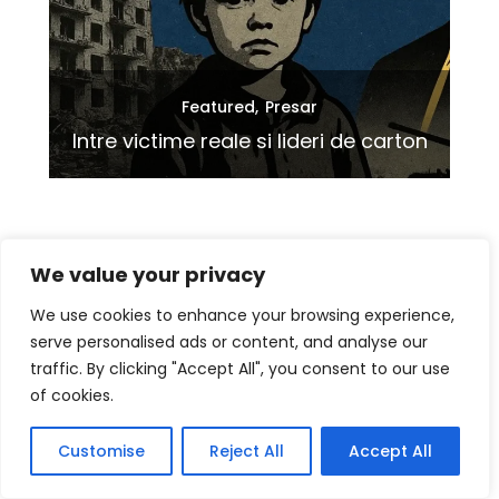
a
Featured
Presar
Cu
ezi
Intre victime reale si lideri de carton
We value your privacy
Impreuna Facem Bine
We use cookies to enhance your browsing experience,
serve personalised ads or content, and analyse our
Player
traffic. By clicking "Accept All", you consent to our use
video
of cookies.
Customise
Reject All
Accept All