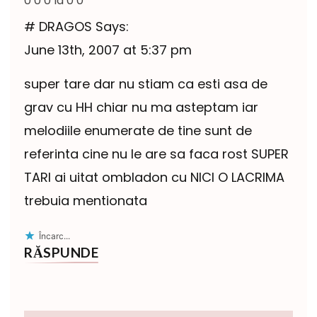
0 0 0 la 0 0
# DRAGOS Says:
June 13th, 2007 at 5:37 pm
super tare dar nu stiam ca esti asa de
grav cu HH chiar nu ma asteptam iar
melodiile enumerate de tine sunt de
referinta cine nu le are sa faca rost SUPER
TARI ai uitat ombladon cu NICI O LACRIMA
trebuia mentionata
Încarc...
RĂSPUNDE