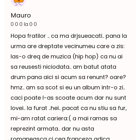
Mauro
0 0 0 la 0 0
Hopa fratilor .. ca ma drjsueacati.. pana la
urma are dreptate vecinumeu care a zis:
las-o dreq de muzica (hip hop) ca nu ai
sa reusesti niciodata.. am batut atata
drum pana aici si acum sa renunt? oare?
hmz.. am sa scot si eu un album intr-o zi..
caci poate l-as scoate acum dar nu sunt
lovei.. la furat ..hei.. pacat ca nu stiu sa fur,
mi-am ratat cariera:( a mai ramas sa
reprezint armata.. dar nu asta
romaneasca ci cea franceza..adica