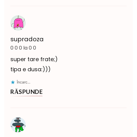
supradoza
0 0 0 la 0 0
super tare frate;)
tipa e dusa:)))
Încarc...
RĂSPUNDE