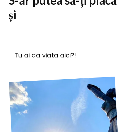
S-ar putea să-ți placă
și
Tu ai da viata aici?!