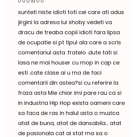
0 0 0 la 0 0
sunteti niste idioti toti cei care ati adus
jirgini la adresa lui shoby vedeti va
dracu de treaba copii idioti fara lipsa
de ocupatie si pt tipul ala care a scris
comentariul asta .fratelo .dute tati si
lasa ne mai houser cu mop in cap ce
esti .cate clase ai u ma de faci
comentarii din astea?si cu referire la
fraza asta Mie chiar imi pare rau ca si
in industria Hip Hop exista oameni care
sa faca de ras in halul asta o muzica
atat de buna, atat de dansabila… atat
de pasionala cat ai stat ma sa o