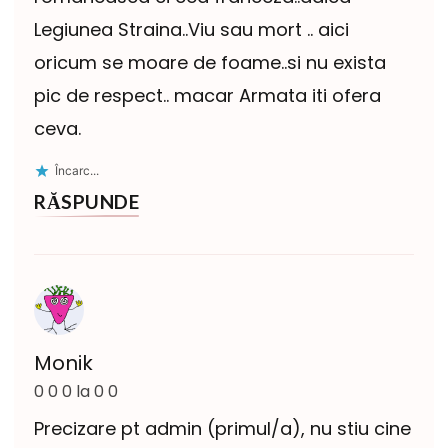
Legiunea Straina..Viu sau mort .. aici
oricum se moare de foame..si nu exista
pic de respect.. macar Armata iti ofera
ceva.
Încarc...
RĂSPUNDE
Monik
0 0 0 la 0 0
Precizare pt admin (primul/a), nu stiu cine