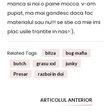
manca si noi o paine mocca. v-am
pupat, ma mai gandesc daca fac
materialul sau nu!!! se stie ca mie imi
.
plac usile trantite in nas>:)
Related Tags:
bitza
bug mafia
butch
grasu xxl
junky
Presar
razboi in doi
Navigare
ARTICOLUL ANTERIOR
în