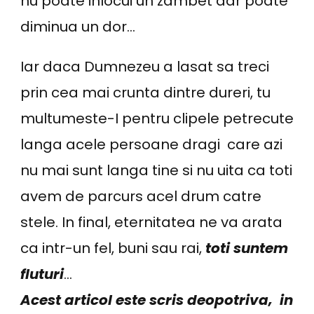
nu poate inlocui un zambet dar poate
diminua un dor…
Iar daca Dumnezeu a lasat sa treci
prin cea mai crunta dintre dureri, tu
multumeste-I pentru clipele petrecute
langa acele persoane dragi care azi
nu mai sunt langa tine si nu uita ca toti
avem de parcurs acel drum catre
stele. In final, eternitatea ne va arata
ca intr-un fel, buni sau rai,
toti suntem
fluturi
…
Acest articol este scris deopotriva, in