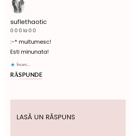
suflethaotic
0 0 0 la 0 0
:-* multumesc!
Esti minunata!
Încarc...
RĂSPUNDE
LASĂ UN RĂSPUNS