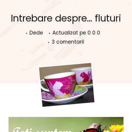
Intrebare despre… fluturi
Dede
Actualizat pe
0 0 0
la
3 comentarii
Intrebare
despre…
fluturi