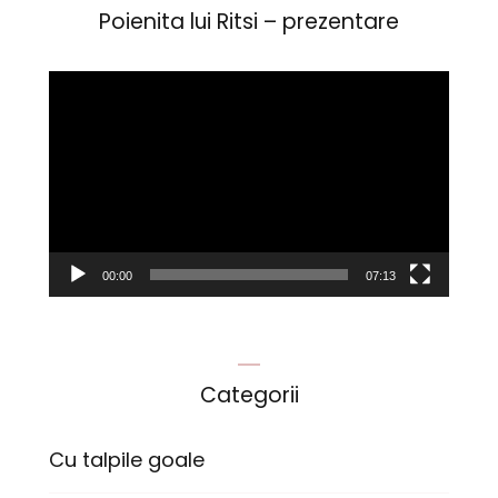
Poienita lui Ritsi – prezentare
Player
video
00:00
07:13
Categorii
Cu talpile goale