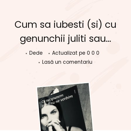
Cum sa iubesti (si) cu
genunchii juliti sau…
Dede
Actualizat pe
0 0 0
la
Lasă un comentariu
Cum
sa
iubesti
(si)
cu
genunchii
juliti