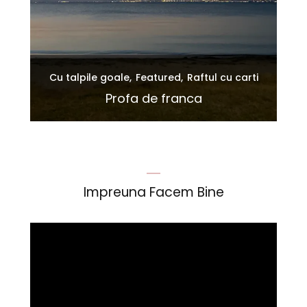
Cu talpile goale
Featured
Raftul cu carti
iu
ton
Profa de franca
Impreuna Facem Bine
Player
video