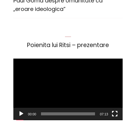
Paul Goma despre Umanitate ca
„eroare ideologica”
Poienita lui Ritsi – prezentare
Player
video
00:00
07:13