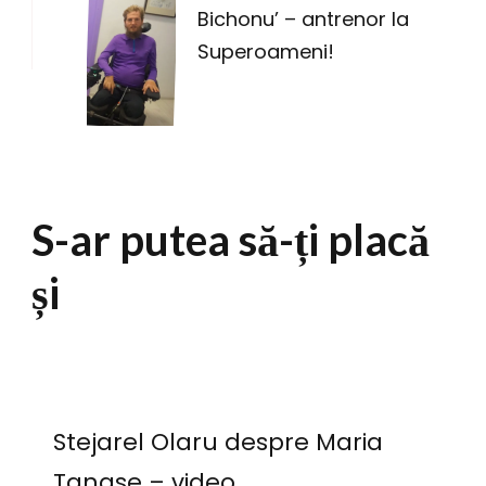
Bichonu’ – antrenor la
Superoameni!
S-ar putea să-ți placă
și
Stejarel Olaru despre Maria
Tanase – video